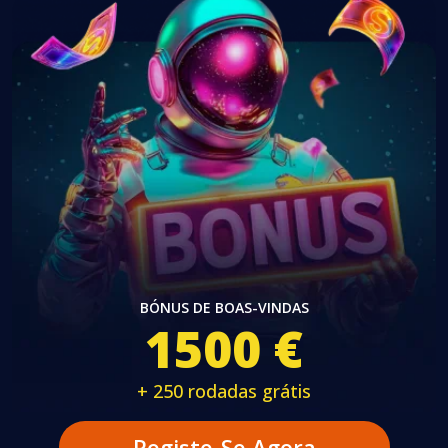
BÓNUS DE BOAS-VINDAS
1500 €
+ 250 rodadas grátis
Registe-Se Agora