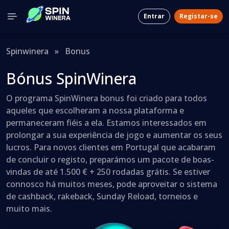
Entrar
Registar-se
Spinwinera
»
Bonus
Bónus SpinWinera
O programa SpinWinera bonus foi criado para todos
aqueles que escolheram a nossa plataforma e
permaneceram fiéis a ela. Estamos interessados em
prolongar a sua experiência de jogo e aumentar os seus
lucros. Para novos clientes em Portugal que acabaram
de concluir o registo, preparámos um pacote de boas-
vindas de até 1.500 € + 250 rodadas grátis. Se estiver
connosco há muitos meses, pode aproveitar o sistema
de cashback, rakeback, Sunday Reload, torneios e
muito mais.