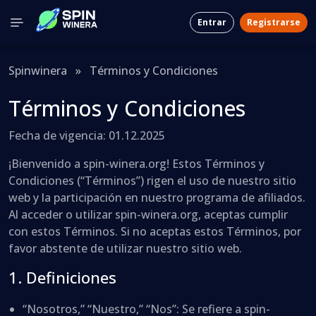
Entrar
Registrarse
Spinwinera
»
Términos y Condiciones
Términos y Condiciones
Fecha de vigencia: 01.12.2025
¡Bienvenido a spin-winera.org! Estos Términos y
Condiciones (“Términos”) rigen el uso de nuestro sitio
web y la participación en nuestro programa de afiliados.
Al acceder o utilizar spin-winera.org, aceptas cumplir
con estos Términos. Si no aceptas estos Términos, por
favor abstente de utilizar nuestro sitio web.
1. Definiciones
“Nosotros,” “Nuestro,” “Nos”: Se refiere a spin-